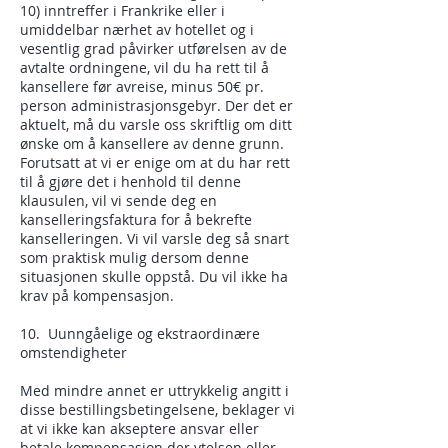
10) inntreffer i Frankrike eller i
umiddelbar nærhet av hotellet og i
vesentlig grad påvirker utførelsen av de
avtalte ordningene, vil du ha rett til å
kansellere før avreise, minus 50€ pr.
person administrasjonsgebyr. Der det er
aktuelt, må du varsle oss skriftlig om ditt
ønske om å kansellere av denne grunn.
Forutsatt at vi er enige om at du har rett
til å gjøre det i henhold til denne
klausulen, vil vi sende deg en
kanselleringsfaktura for å bekrefte
kanselleringen. Vi vil varsle deg så snart
som praktisk mulig dersom denne
situasjonen skulle oppstå. Du vil ikke ha
krav på kompensasjon.
10. Uunngåelige og ekstraordinære
omstendigheter
Med mindre annet er uttrykkelig angitt i
disse bestillingsbetingelsene, beklager vi
at vi ikke kan akseptere ansvar eller
betale kompensasjon der ytelsen eller