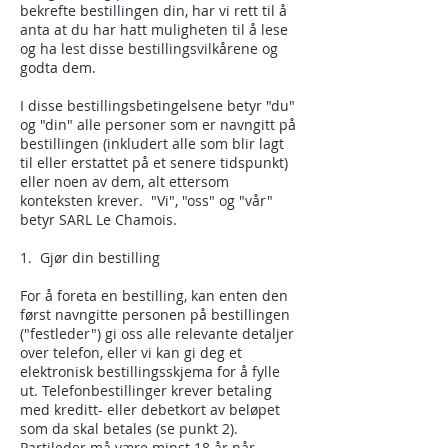
bekrefte bestillingen din, har vi rett til å
anta at du har hatt muligheten til å lese
og ha lest disse bestillingsvilkårene og
godta dem.
I disse bestillingsbetingelsene betyr "du"
og "din" alle personer som er navngitt på
bestillingen (inkludert alle som blir lagt
til eller erstattet på et senere tidspunkt)
eller noen av dem, alt ettersom
konteksten krever. "Vi", "oss" og "vår"
betyr SARL Le Chamois.
1. Gjør din bestilling
For å foreta en bestilling, kan enten den
først navngitte personen på bestillingen
("festleder") gi oss alle relevante detaljer
over telefon, eller vi kan gi deg et
elektronisk bestillingsskjema for å fylle
ut. Telefonbestillinger krever betaling
med kreditt- eller debetkort av beløpet
som da skal betales (se punkt 2).
Partileder må være minst 18 år når