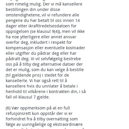
som rimelig mulig. Der vi må kansellere
bestillingen din under disse
omstendighetene, vil vi refundere alle
pengene du har betalt til oss innen 14
dager etter ikrafttredelsesdatoen for
oppsigelsen (se klausul 9(4)), men vil ikke
ha noe ytterligere eller annet ansvar
overfor deg, inkludert i respekt for
kompensasjon eller eventuelle kostnader
eller utgifter du pådrar deg eller har
pådratt deg. Vi vil selvfølgelig bestrebe
oss på å tilby deg alternative datoer der
det er mulig, som du kan velge å bestille
(til gjeldende pris) i stedet for de
kansellerte. Vi har også rett til å
kansellere hvis du unnlater å betale i
henhold til vilkårene i kontrakten din, i så
fall vil klausul 7 gjelde.
(6) Vær oppmerksom på at en full
refusjonsrett kun oppstår der vi er
forhindret fra å tilby overnatting som
følge av uunngåelige og ekstraordinære