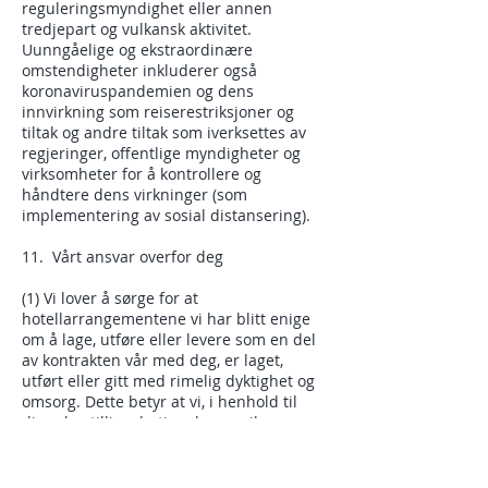
reguleringsmyndighet eller annen
tredjepart og vulkansk aktivitet.
Uunngåelige og ekstraordinære
omstendigheter inkluderer også
koronaviruspandemien og dens
innvirkning som reiserestriksjoner og
tiltak og andre tiltak som iverksettes av
regjeringer, offentlige myndigheter og
virksomheter for å kontrollere og
håndtere dens virkninger (som
implementering av sosial distansering).
11. Vårt ansvar overfor deg
(1) Vi lover å sørge for at
hotellarrangementene vi har blitt enige
om å lage, utføre eller levere som en del
av kontrakten vår med deg, er laget,
utført eller gitt med rimelig dyktighet og
omsorg. Dette betyr at vi, i henhold til
disse bestillingsbetingelsene, vil
akseptere ansvar hvis du for eksempel
lider av død eller personskade, eller dine
avtalte overnattingsordninger ikke blir