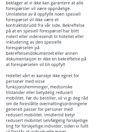
beklager at vi ikke kan garantere at alle
forespørsler vil være oppnåelige.
Unnlatelse av å oppfylle noen spesiell
forespørsel vil ikke være et
kontraktsbrudd fra vår side. Bekreftelse
på at en spesiell forespørsel har blitt
notert eller videresendt til hotellet eller
inkludering av den spesielle
forespørselen på
bekreftelsesdokumentet eller annen
dokumentasjon er ikke en bekreftelse på
at forespørselen vil bli oppfylt
Hotellet vårt er kanskje ikke egnet for
personer med visse
funksjonshemminger, medisinske
tilstander eller betydelig redusert
mobilitet. Før du bestiller, vil vi gi deg råd
om de foreslåtte overnattingsordningene
generelt passer for personer med
redusert mobilitet. Imidlertid betyr
redusert mobilitet selvfølgelig forskjellige
ting for forskjellige individer, siden vi fullt
ut forstår at individuelle evner,