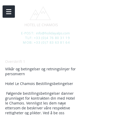
HOTEL LE CHAMOIS
info@holidayalps.com
E-POST:
TLF:
+33 (0)4 76 80 31 19
MOB:
+33 (0)7 83 63 81 64
Overskrift 1
Vilkår og betingelser og retningslinjer for
personvern
Hotel Le Chamois Bestillingsbetingelser
​ Følgende bestillingsbetingelser danner
grunnlaget for kontrakten din med Hotel
le Chamois. Vennligst les dem nøye
ettersom de beskriver våre respektive
rettigheter og plikter. Ved å be oss