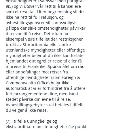
omstendigheter i samsvar med paragraf
9(5) og vi utøver vår rett til å kansellere
som et resultat. Uten begrensning vil du
ikke ha rett til full refusjon, og
avbestillingsgebyrer vil sannsynligvis
påløpe der slike omstendigheter påvirker
din evne til å reise. Dette kan for
eksempel være tilfellet der restriksjoner
brukt av Storbritannia eller andre
utenlandske myndigheter eller offentlige
myndigheter betyr at du ikke kan forlate
hjemlandet ditt og/eller reise til eller få
innreise til Frankrike. Spørsmålet om råd
eller anbefalinger mot reiser fra
offentlige myndigheter (som Foreign &
Commonwealth Office) betyr ikke
automatisk at vi er forhindret fra å utføre
feriearrangementene dine, men kan i
stedet påvirke din evne til å reise.
Avbestillingsgebyrer skal betales i tilfelle
du velger å ikke reise.
(7) I tilfelle uunngåelige og
ekstraordinære omstendigheter (se punkt