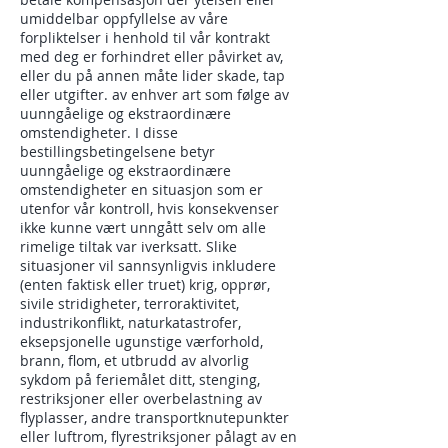
umiddelbar oppfyllelse av våre
forpliktelser i henhold til vår kontrakt
med deg er forhindret eller påvirket av,
eller du på annen måte lider skade, tap
eller utgifter. av enhver art som følge av
uunngåelige og ekstraordinære
omstendigheter. I disse
bestillingsbetingelsene betyr
uunngåelige og ekstraordinære
omstendigheter en situasjon som er
utenfor vår kontroll, hvis konsekvenser
ikke kunne vært unngått selv om alle
rimelige tiltak var iverksatt. Slike
situasjoner vil sannsynligvis inkludere
(enten faktisk eller truet) krig, opprør,
sivile stridigheter, terroraktivitet,
industrikonflikt, naturkatastrofer,
eksepsjonelle ugunstige værforhold,
brann, flom, et utbrudd av alvorlig
sykdom på feriemålet ditt, stenging,
restriksjoner eller overbelastning av
flyplasser, andre transportknutepunkter
eller luftrom, flyrestriksjoner pålagt av en