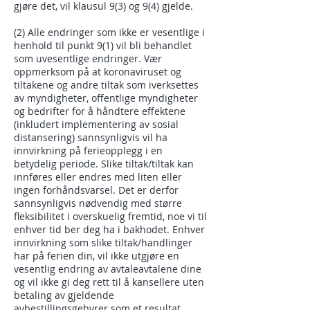
gjøre det, vil klausul 9(3) og 9(4) gjelde.
(2) Alle endringer som ikke er vesentlige i
henhold til punkt 9(1) vil bli behandlet
som uvesentlige endringer. Vær
oppmerksom på at koronaviruset og
tiltakene og andre tiltak som iverksettes
av myndigheter, offentlige myndigheter
og bedrifter for å håndtere effektene
(inkludert implementering av sosial
distansering) sannsynligvis vil ha
innvirkning på ferieopplegg i en
betydelig periode. Slike tiltak/tiltak kan
innføres eller endres med liten eller
ingen forhåndsvarsel. Det er derfor
sannsynligvis nødvendig med større
fleksibilitet i overskuelig fremtid, noe vi til
enhver tid ber deg ha i bakhodet. Enhver
innvirkning som slike tiltak/handlinger
har på ferien din, vil ikke utgjøre en
vesentlig endring av avtaleavtalene dine
og vil ikke gi deg rett til å kansellere uten
betaling av gjeldende
avbestillingsgebyrer som et resultat.