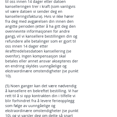
til oss innen 14 dager etter datoen
kanselleringen trer i kraft (som vanligvis
vil være datoen vi sender deg en
kanselleringsfaktura). Hvis vi ikke hører
fra deg med avgjørelsen din innen den
angitte perioden (etter å ha gitt deg den
ovennevnte informasjonen for andre
gang), vil vi kansellere bestillingen din og
refundere alle betalinger som er gjort til
oss innen 14 dager etter
ikrafttredelsesdatoen kansellering (se
ovenfor). Ingen kompensasjon skal
betales eller annet ansvar aksepteres der
en endring skyldes uunngåelige og
ekstraordinære omstendigheter (se punkt
10).
(5) Noen ganger kan det være nødvendig
å kansellere en bekreftet bestilling. Vi har
rett til å si opp kontrakten din i tilfelle vi
blir forhindret fra å levere ferieopplegg
som følge av uunngåelige og
ekstraordinære omstendigheter (se punkt
10), og vi varsler deg om dette så snart