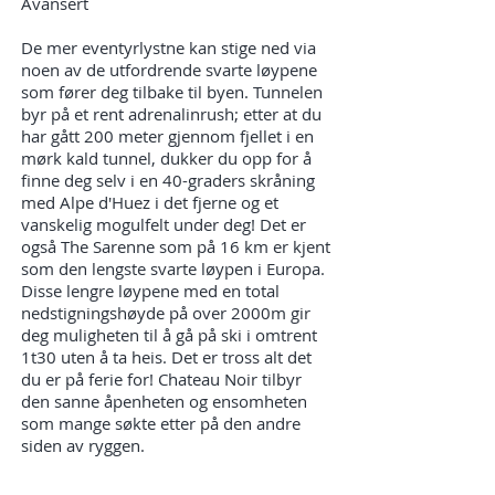
Avansert
De mer eventyrlystne kan stige ned via
noen av de utfordrende svarte løypene
som fører deg tilbake til byen. Tunnelen
byr på et rent adrenalinrush; etter at du
har gått 200 meter gjennom fjellet i en
mørk kald tunnel, dukker du opp for å
finne deg selv i en 40-graders skråning
med Alpe d'Huez i det fjerne og et
vanskelig mogulfelt under deg! Det er
også The Sarenne som på 16 km er kjent
som den lengste svarte løypen i Europa.
Disse lengre løypene med en total
nedstigningshøyde på over 2000m gir
deg muligheten til å gå på ski i omtrent
1t30 uten å ta heis. Det er tross alt det
du er på ferie for! Chateau Noir tilbyr
den sanne åpenheten og ensomheten
som mange søkte etter på den andre
siden av ryggen.