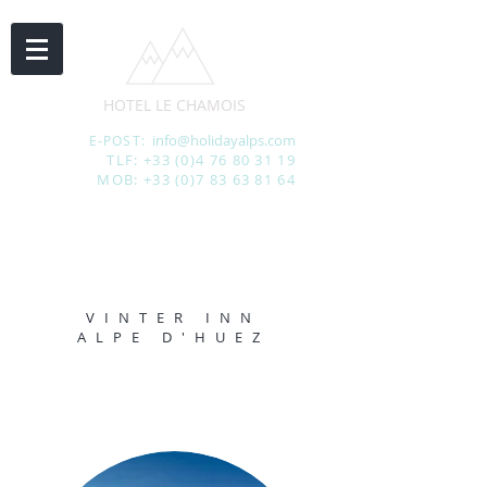
HOTEL LE CHAMOIS
info@holidayalps.com
E-POST:
TLF:
+33 (0)4 76 80 31 19
MOB:
+33 (0)7 83 63 81 64
VINTER INN
ALPE D'HUEZ