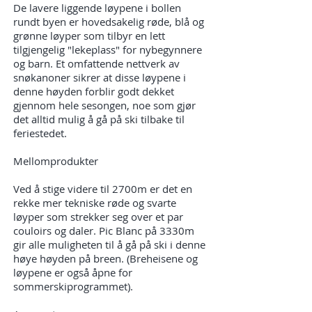
De lavere liggende løypene i bollen
rundt byen er hovedsakelig røde, blå og
grønne løyper som tilbyr en lett
tilgjengelig "lekeplass" for nybegynnere
og barn. Et omfattende nettverk av
snøkanoner sikrer at disse løypene i
denne høyden forblir godt dekket
gjennom hele sesongen, noe som gjør
det alltid mulig å gå på ski tilbake til
feriestedet.
Mellomprodukter
Ved å stige videre til 2700m er det en
rekke mer tekniske røde og svarte
løyper som strekker seg over et par
couloirs og daler. Pic Blanc på 3330m
gir alle muligheten til å gå på ski i denne
høye høyden på breen. (Breheisene og
løypene er også åpne for
sommerskiprogrammet).